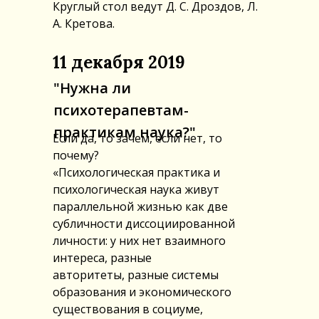
Круглый стол ведут Д. С. Дроздов, Л.
А. Кретова.
11 декабря 2019
"Нужна ли
психотерапевтам-
практикам наука?"
Если да, то зачем, если нет, то
почему?
«Психологическая практика и
психологическая наука живут
параллельной жизнью как две
субличности диссоциированной
личности: у них нет взаимного
интереса, разные
авторитеты, разные системы
образования и экономического
существования в социуме,