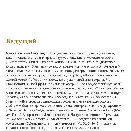
Ведущий:
Михайловский Александр Владиславович
– доктор философских наук,
доцент Факультета гуманитарных наук Национального исследовательского
университета «Высшая школа экономики». В 2002 г. защитил кандидатскую
диссертацию в РГГУ на тему «Вопрос о технике. Критика эпохи у Э. Юнгера и М.
Хайдеггера». В 2024 г. на основании решения диссертационного совета НИУ ВШЭ
получил степень доктора философских наук за работу «Дискуссии о технике и
„другой модерн“ в Германии: между культуркритикой и технократией».
Стажировался в Швейцарии, Германии и Австрии. Член редколлегий журналов
«Сократ», «Ежегодник по феноменологической философии», «Философия. Журнал
Высшей школы экономики», «Эпистеме», «Отечественная философия», «Jünger-
Debatte», «Сarl-Schmitt-Studien». Соучредитель «Ассоциации психотерапии
бытия» и «Платоновского философского общества», член международного
«Общества братьев Эрнста и Фридриха Георга Юнгеров», член международного
«Общества Мартина Хайдеггера», член научного совета Academia Kantiana (БФУ
им. Канта). Автор книги «Маятник модерна. Дискуссии о технике в Германии»
(М.: Академический проект, 2024), ответственный редактор коллективной
монографии «Субъективность и идентичность» (М.: ВШЭ, 2012) и редактор
«Платоновского сборника» (Т. 1-2. М.-СПб.: РГГУ-РХГА, 2013). Автор