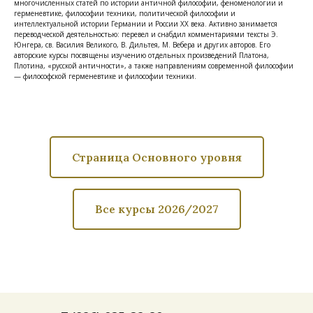
многочисленных статей по истории античной философии, феноменологии и
герменевтике, философии техники, политической философии и
интеллектуальной истории Германии и России XX века. Активно занимается
переводческой деятельностью: перевел и снабдил комментариями тексты Э.
Юнгера, св. Василия Великого, В. Дильтея, М. Вебера и других авторов. Его
авторские курсы посвящены изучению отдельных произведений Платона,
Плотина, «русской античности», а также направлениям современной философии
— философской герменевтике и философии техники.
Страница Основного уровня
Все курсы 2026/2027